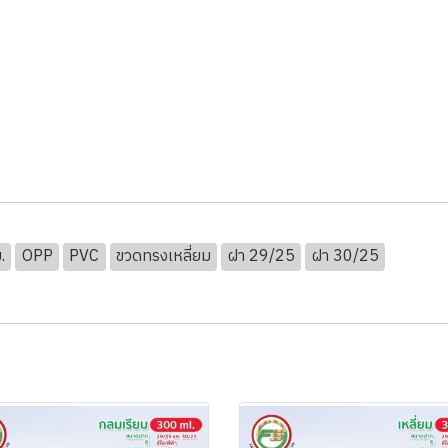
.
OPP
PVC
ขวดทรงเหลี่ยม
ฝา 29/25
ฝา 30/25