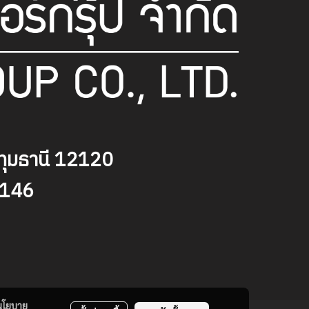
ุมธานี
12120
9146
นโยบาย