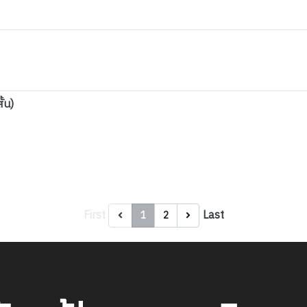
้น)
First
Last
1
2