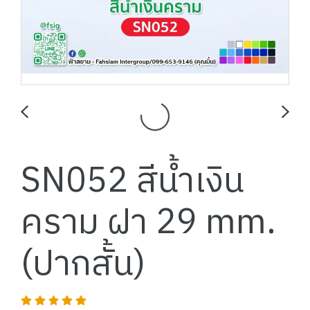
SN052 สีน้ำเงิน
คราม ฝา 29 mm.
(ปากสั้น)